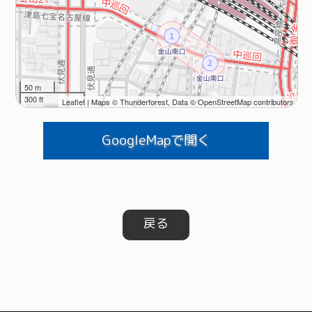
50 m
300 ft
Leaflet
| Maps ©
Thunderforest
, Data ©
OpenStreetMap contributors
GoogleMapで開く
戻る