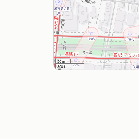
50 m
300 ft