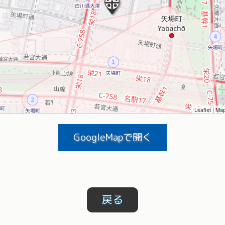
Leaflet
| Ma
GoogleMapで開く
戻る