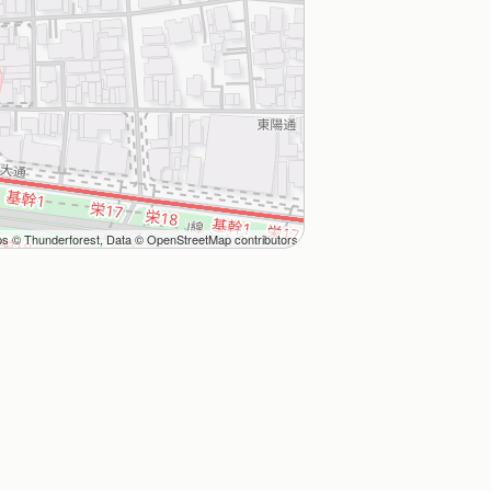
ps ©
Thunderforest
, Data ©
OpenStreetMap contributors