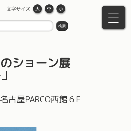
文字サイズ
大
中
小
じのショーン展
ト」
名古屋PARCO西館６F